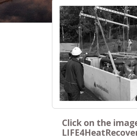
Click on the imag
LIFE4HeatRecove